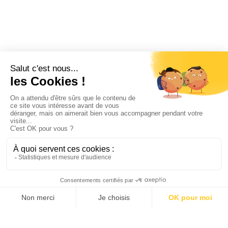
Depuis avril 2021, la CCI des Vosges et ALEXIS fédèrent une nouvelle
dynamique entrepreneuriale sur notre territoire au travers d’un
dispositif de coopération d’acteurs au service des entrepreneurs : Les
pôles CREA d’Epinal, de Vosges Centre et Ouest et des Hautes Vosges.
Soutenu par
@la REGION GRAND EST
, les Pôles rassemblent les
acteurs locaux de la création-reprise d’entreprise, de l’Economie
Sociale et Solidaire et du développement économique.
{TITRE}