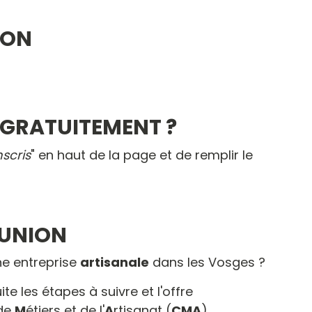
ION
 GRATUITEMENT ?
nscris
" en haut de la page et de remplir le
ÉUNION
ne entreprise
artisanale
dans les Vosges ?
te les étapes à suivre et l'offre
de
M
étiers et de l'
A
rtisanat (
CMA
).