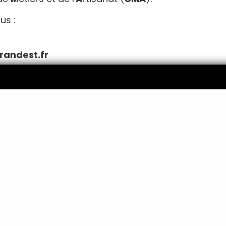
us :
andest.fr