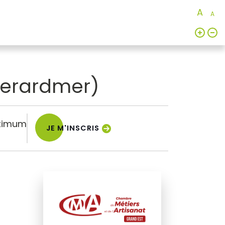
A
A
(Gerardmer)
ximum
JE M'INSCRIS