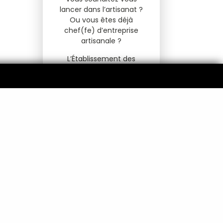
lancer dans l’artisanat ?
Ou vous êtes déjà
chef(fe) d’entreprise
artisanale ?
L’Établissement des
Vosges de la Chambre de
Métiers et de l’Artisanat
(CMA) de Région Grand
Est vous propose un
accompagnement et des
conseils sur-mesure pour
faire de votre projet un
succès.
De la détection d’un
projet de création à la
transmission de votre
entreprise, votre CMA est
à votre service à toutes
les étapes de la vie de