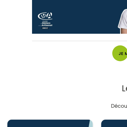
JE 
L
Décou