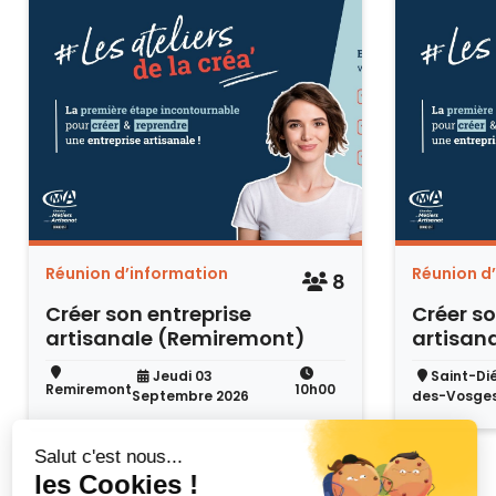
Réunion d’information
Réunion d
8
Créer son entreprise
Créer so
artisanale (Remiremont)
artisana
Jeudi 03
Saint-Di
Remiremont
10h00
Septembre 2026
des-Vosge