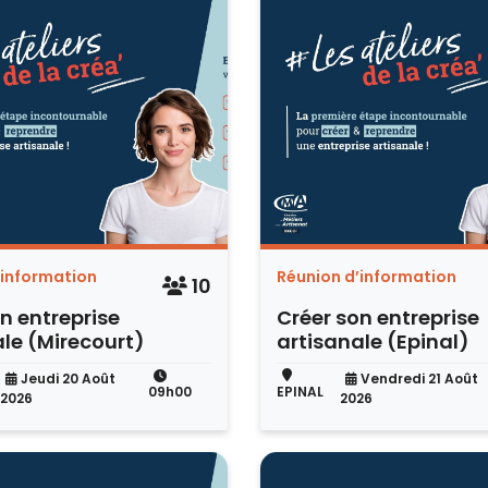
’information
Réunion d’information
10
n entreprise
Créer son entreprise
le (Mirecourt)
artisanale (Epinal)
Jeudi 20 Août
Vendredi 21 Août
09h00
EPINAL
2026
2026