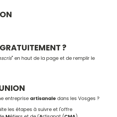
ION
 GRATUITEMENT ?
nscris
" en haut de la page et de remplir le
ÉUNION
ne entreprise
artisanale
dans les Vosges ?
te les étapes à suivre et l'offre
de
M
étiers et de l'
A
rtisanat (
CMA
).