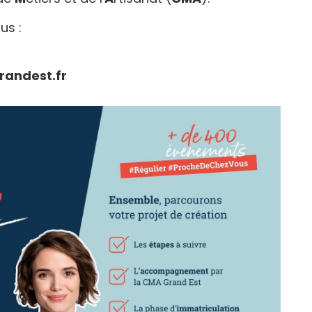
us :
andest.fr