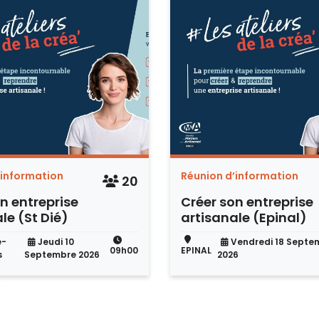
’information
Réunion d’information
20
n entreprise
Créer son entreprise
le (St Dié)
artisanale (Epinal)
é-
Jeudi 10
Vendredi 18 Septe
09h00
EPINAL
s
Septembre 2026
2026