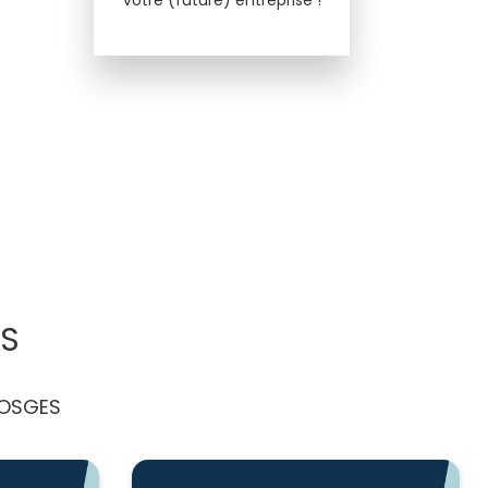
votre (future) entreprise !
ES
VOSGES