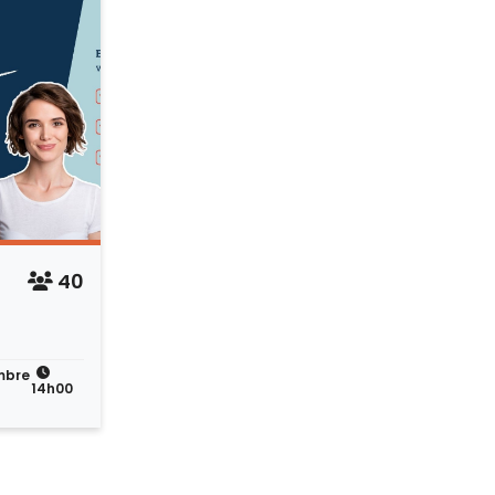
40
mbre
14h00