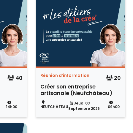
Réunion d’information
40
20
Créer son entreprise
artisanale (Neufchâteau)
Jeudi 03
14h00
NEUFCHÂTEAU
09h00
Septembre 2026