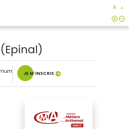
A
A
(Epinal)
imum
JE M'INSCRIS