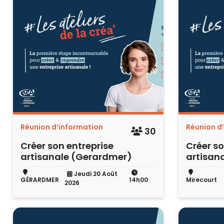
Réunion d’information
Réunion d
30
Créer son entreprise
Créer so
artisanale (Gerardmer)
artisana
Jeudi 20 Août
GÉRARDMER
14h00
Mirecourt
2026